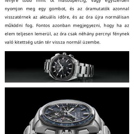
fényre több mint öt másodpercig, vagy egyszerűen
nyomjon meg egy gombot, és az óramutatók azonnal
visszatérnek az aktuális időre, és az óra újra normálisan
működni fog. Fontos azonban megjegyezni, hogy ha az
elem teljesen lemerül, az óra csak néhány percnyi fénynek
való kitettség után tér vissza normál üzembe.