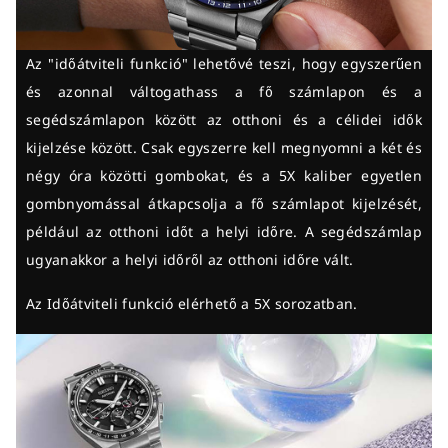
Az "időátviteli funkció" lehetővé teszi, hogy egyszerűen
és azonnal váltogathass a fő számlapon és a
segédszámlapon között az otthoni és a célidei idők
kijelzése között. Csak egyszerre kell megnyomni a két és
négy óra közötti gombokat, és a 5X kaliber egyetlen
gombnyomással átkapcsolja a fő számlapot kijelzését,
például az otthoni időt a helyi időre. A segédszámlap
ugyanakkor a helyi időről az otthoni időre vált.
Az Időátviteli funkció elérhető a 5X sorozatban.