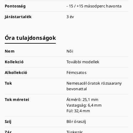
Pontosság
- 15 / +15 másodperc havonta
Járástartalék
3 év
Óra tulajdonságok
Nem
Női
Kollekció
További modellek
Alkollekció
Fémcsatos
Tok
Nemesacél óratok rózsaarany
bevonattal
Tok méretei
Átmérő: 25,1 mm
Vastagság: 6,4 mm
Fül: 32,4 mm
Szíj
Bőr óraszíj
Zár
Tüskezár