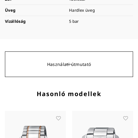
Üveg
Hardlex üveg
Vízállóság
5 bar
Használati útmutató
Hasonló modellek