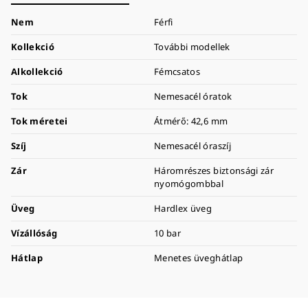
Nem
Férfi
Kollekció
További modellek
Alkollekció
Fémcsatos
Tok
Nemesacél óratok
Tok méretei
Átmérő: 42,6 mm
Szíj
Nemesacél óraszíj
Zár
Háromrészes biztonsági zár
nyomógombbal
Üveg
Hardlex üveg
Vízállóság
10 bar
Hátlap
Menetes üveghátlap