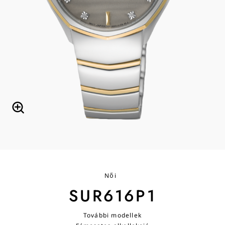
Női
SUR616P1
További modellek