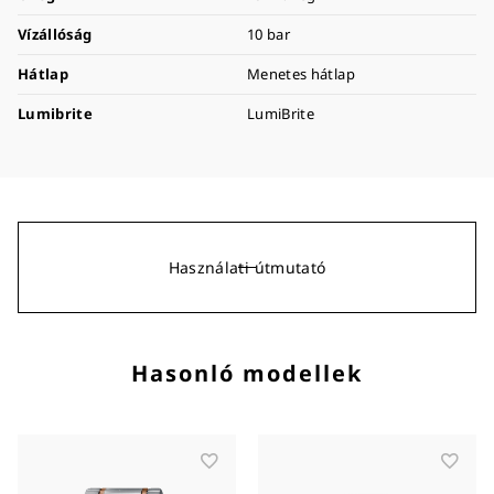
Vízállóság
10 bar
Hátlap
Menetes hátlap
Lumibrite
LumiBrite
Használati útmutató
Hasonló modellek