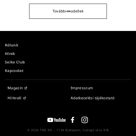
További modellek
Rólunk
Hírek
Seiko Club
Kapcsolat
Magazin
Impresszum
Hírlevél
Adatkezelési tájékoztató
© 2026 TMC Kft. - 1134 Budapest, Csángó utca 4/B