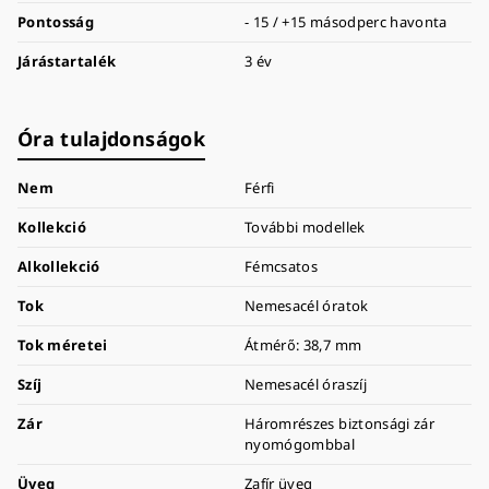
Pontosság
- 15 / +15 másodperc havonta
Járástartalék
3 év
Óra tulajdonságok
Nem
Férfi
Kollekció
További modellek
Alkollekció
Fémcsatos
Tok
Nemesacél óratok
Tok méretei
Átmérő: 38,7 mm
Szíj
Nemesacél óraszíj
Zár
Háromrészes biztonsági zár
nyomógombbal
Üveg
Zafír üveg