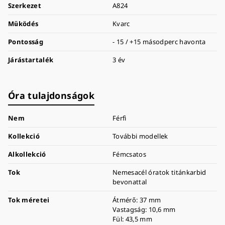
Szerkezet
A824
Működés
Kvarc
Pontosság
- 15 / +15 másodperc havonta
Járástartalék
3 év
Óra tulajdonságok
Nem
Férfi
Kollekció
További modellek
Alkollekció
Fémcsatos
Tok
Nemesacél óratok titánkarbid
bevonattal
Tok méretei
Átmérő: 37 mm
Vastagság: 10,6 mm
Fül: 43,5 mm