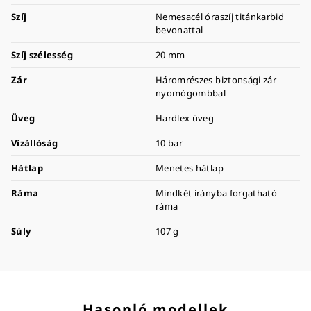
Szíj
Nemesacél óraszíj titánkarbid
bevonattal
Szíj szélesség
20 mm
Zár
Háromrészes biztonsági zár
nyomógombbal
Üveg
Hardlex üveg
Vízállóság
10 bar
Hátlap
Menetes hátlap
Ráma
Mindkét irányba forgatható
ráma
Súly
107 g
Hasonló modellek