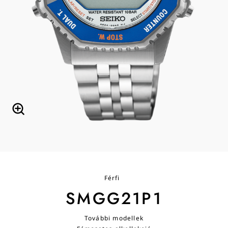
Férfi
SMGG21P1
További modellek