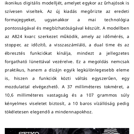
ikonikus digitális modelljét, amelyet egykor az űrhajósok is
szívesen viseltek. Az új kiadás megőrizte az eredeti
formajegyeket, ugyanakkor a mai technológia
pontosságával és megbízhatóságával készült. A modellben
az A824 kvarc szerkezet működik, amely az időmérés, a
stopper, az időzítő, a visszaszámláló, a dual time és az
ébresztés funkciókat kínálja, mindezt a jellegzetes
forgatható lünettával vezérelve. Ez a megoldás nemcsak
praktikus, hanem a dizájn egyik legkülönlegesebb eleme
is, hiszen a funkciók közti váltás egyszerűen, egy
mozdulattal elvégezhető. A 37 milliméteres tokméret, a
10,6 milliméteres vastagság és a 107 grammos súly
kényelmes viseletet biztosít, a 10 baros vízállóság pedig
tökéletesen elegendő a mindennapokhoz.