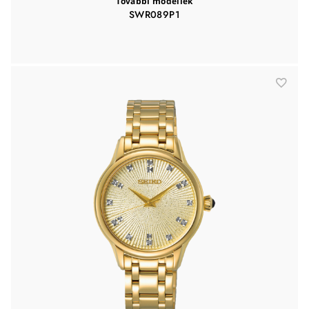
További modellek
SWR089P1