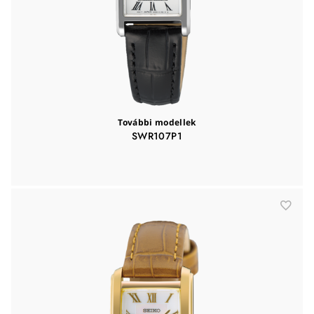
További modellek
SWR107P1