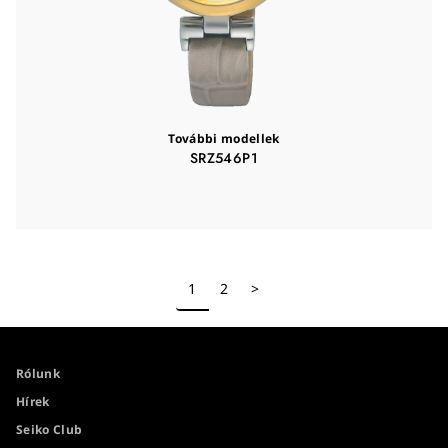
További modellek
SRZ546P1
1
2
>
Rólunk
Hírek
Seiko Club