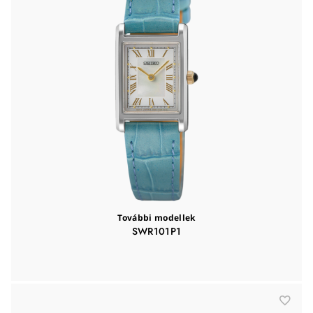
További modellek
SWR101P1