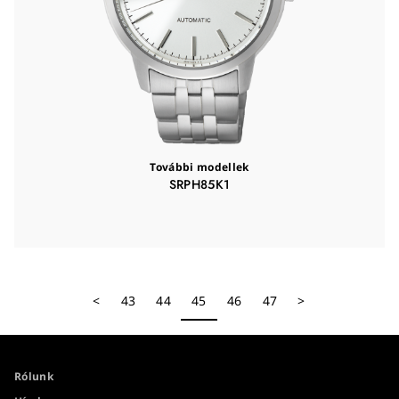
További modellek
SRPH85K1
<
43
44
45
46
47
>
Rólunk