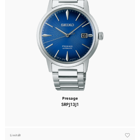
Presage
SRPJ13J1
Limitált