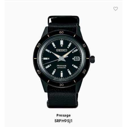
Presage
SRPH95J1