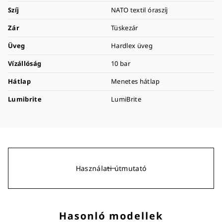
Szíj
NATO textil óraszíj
Zár
Tüskezár
Üveg
Hardlex üveg
Vízállóság
10 bar
Hátlap
Menetes hátlap
Lumibrite
LumiBrite
Használati útmutató
Hasonló modellek