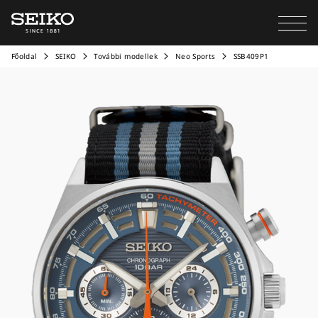
Főoldal
SEIKO
További modellek
Neo Sports
SSB409P1