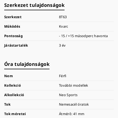
Szerkezet tulajdonságok
Szerkezet
8T63
Működés
Kvarc
Pontosság
- 15 / +15 másodperc havonta
Járástartalék
3 év
Óra tulajdonságok
Nem
Férfi
Kollekció
További modellek
Alkollekció
Neo Sports
Tok
Nemesacél óratok
Tok méretei
Átmérő: 41 mm