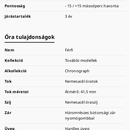
Pontosság
- 15 / +15 másodperc havonta
Járástartalék
3 év
Óra tulajdonságok
Nem
Férfi
Kollekció
További modellek
Alkollekció
Chronograph
Tok
Nemesacél óratok
Tok méretei
Átmérő: 41,5 mm
Szíj
Nemesacél óraszíj
Zár
Háromrészes biztonsági zár
nyomógombbal
Üveg
Hardlex üveg