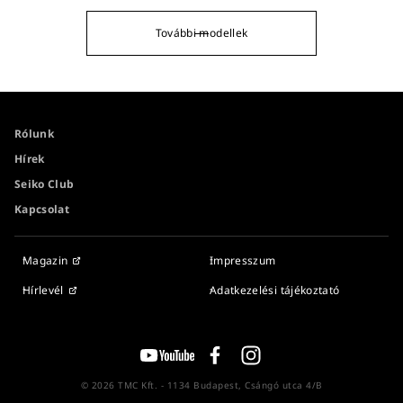
További modellek
Rólunk
Hírek
Seiko Club
Kapcsolat
Magazin
Impresszum
Hírlevél
Adatkezelési tájékoztató
© 2026 TMC Kft. - 1134 Budapest, Csángó utca 4/B