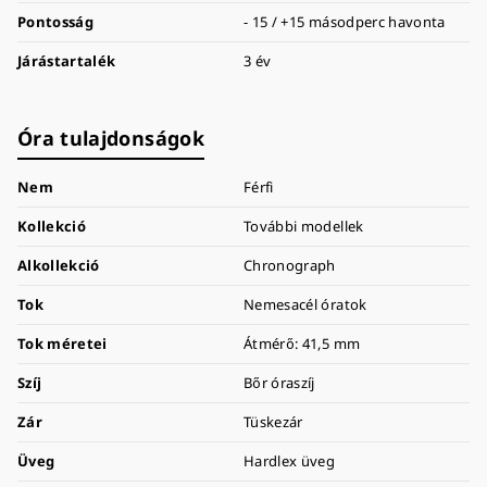
Pontosság
- 15 / +15 másodperc havonta
Járástartalék
3 év
Óra tulajdonságok
Nem
Férfi
Kollekció
További modellek
Alkollekció
Chronograph
Tok
Nemesacél óratok
Tok méretei
Átmérő: 41,5 mm
Szíj
Bőr óraszíj
Zár
Tüskezár
Üveg
Hardlex üveg