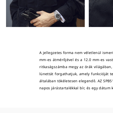
A jellegzetes forma nem véletlenül ismer
mm-es átmérőjével és a 12.0 mm-es vast
ritkaságszámba megy az órák világában, a
lünettát forgathatjuk, amely funkcióját t
általában tökéletesen elegendő. AZ SPB51
napos járástartalékkal bír, és egy dátum 