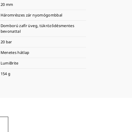
20 mm
Háromrészes zár nyomógombbal
Domború zafír üveg, tükröződésmentes
bevonattal
20 bar
Menetes hátlap
LumiBrite
154 g