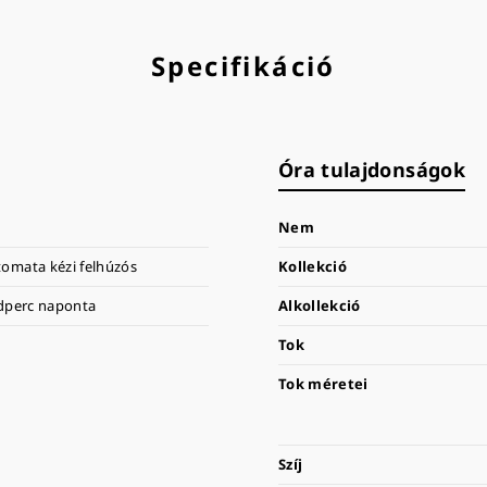
Specifikáció
Óra tulajdonságok
Nem
omata kézi felhúzós
Kollekció
odperc naponta
Alkollekció
Tok
Tok méretei
Szíj