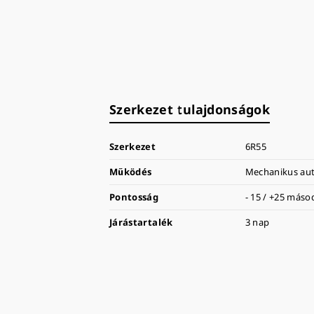
Szerkezet tulajdonságok
Szerkezet
6R55
Működés
Mechanikus aut
Pontosság
- 15 / +25 más
Járástartalék
3 nap