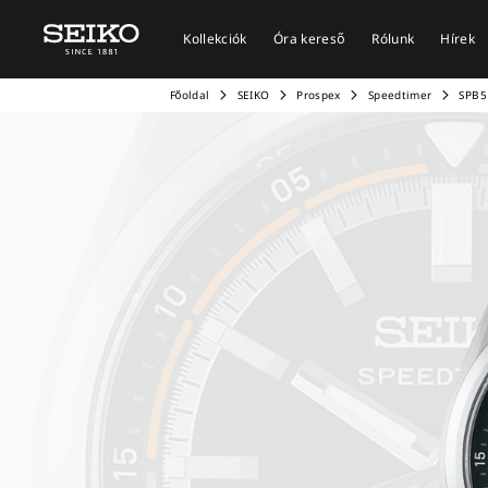
Kollekciók
Óra kereső
Rólunk
Hírek
Főoldal
SEIKO
Prospex
Speedtimer
SPB5