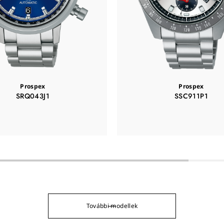
Prospex
Prospex
SRQ043J1
SSC911P1
További modellek