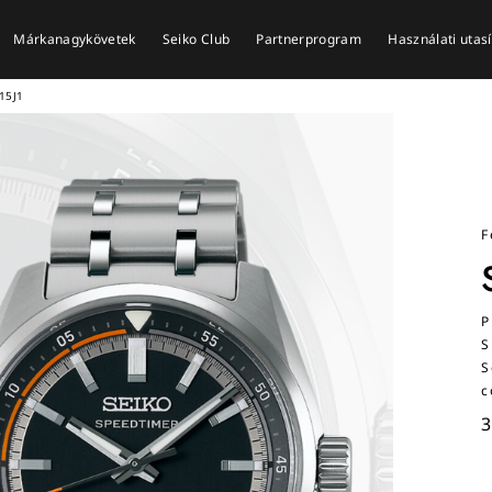
Márkanagykövetek
Seiko Club
Partnerprogram
Használati utas
15J1
F
P
S
S
c
3