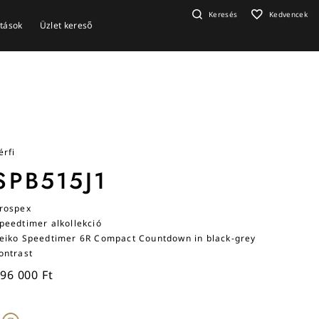
Keresés
Kedvencek
ítások
Üzlet kereső
érfi
SPB515J1
rospex
peedtimer alkollekció
eiko Speedtimer 6R Compact Countdown in black-grey
ontrast
96 000 Ft