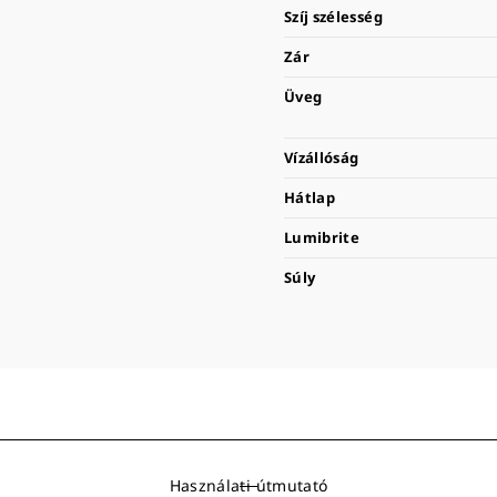
Szíj szélesség
Zár
Üveg
Vízállóság
Hátlap
Lumibrite
Súly
Használati útmutató