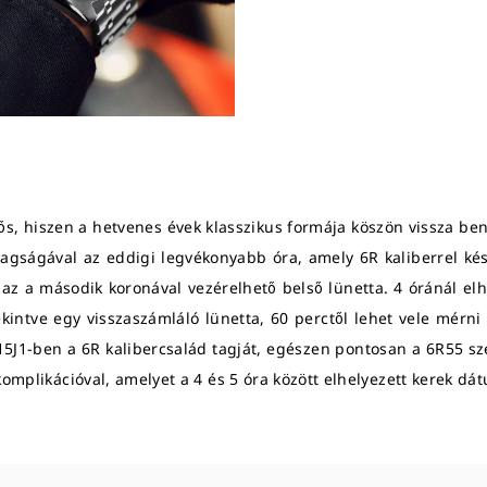
ős, hiszen a hetvenes évek klasszikus formája köszön vissza be
agságával az eddigi legvékonyabb óra, amely 6R kaliberrel ké
z a második koronával vezérelhető belső lünetta. 4 óránál elhe
ekintve egy visszaszámláló lünetta, 60 perctől lehet vele mérn
5J1-ben a 6R kalibercsalád tagját, egészen pontosan a 6R55 szer
komplikációval, amelyet a 4 és 5 óra között elhelyezett kerek d