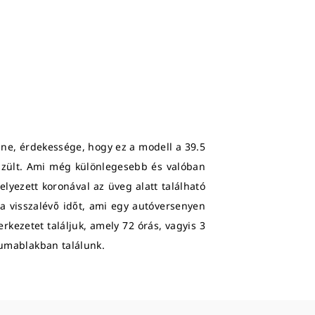
nne, érdekessége, hogy ez a modell a 39.5
szült. Ami még különlegesebb és valóban
lyezett koronával az üveg alatt található
i a visszalévő időt, ami egy autóversenyen
kezetet találjuk, amely 72 órás, vagyis 3
átumablakban találunk.