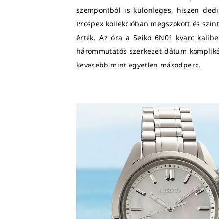
szempontból is különleges, hiszen ded
Prospex kollekcióban megszokott és szint
érték. Az óra a Seiko 6N01 kvarc kalibe
hárommutatós szerkezet dátum komplikác
kevesebb mint egyetlen másodperc.