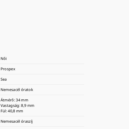
Női
Prospex
Sea
Nemesacél óratok
Átmérő: 34 mm
Vastagság: 8,9 mm
Fül: 40,8 mm
Nemesacél óraszíj