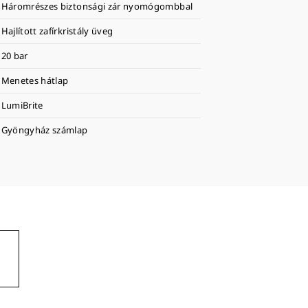
Háromrészes biztonsági zár nyomógombbal
Hajlított zafírkristály üveg
20 bar
Menetes hátlap
LumiBrite
Gyöngyház számlap