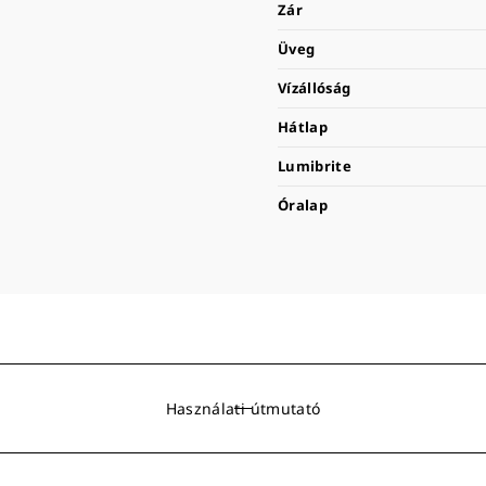
Zár
Üveg
Vízállóság
Hátlap
Lumibrite
Óralap
Használati útmutató