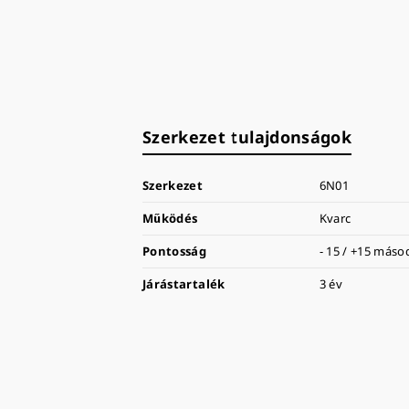
Szerkezet tulajdonságok
Szerkezet
6N01
Működés
Kvarc
Pontosság
- 15 / +15 más
Járástartalék
3 év