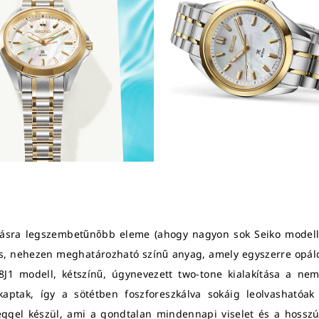
tásra legszembetűnőbb eleme (ahogy nagyon sok Seiko modell
s, nehezen meghatározható színű anyag, amely egyszerre opálos
8J1 modell, kétszínű, úgynevezett two-tone kialakítása a nem
kaptak, így a sötétben foszforeszkálva sokáig leolvashatóak
veggel készül, ami a gondtalan mindennapi viselet és a hossz