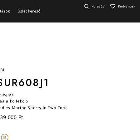
Keresés
Kedvencek
ítások
Üzlet kereső
ői
SUR608J1
rospex
ea alkollekció
adies Marine Sports in Two-Tone
39 000 Ft