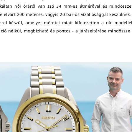
ikáltan női óráról van szó 34 mm-es átmérővel és mindössz
e elvárt 200 méteres, vagyis 20 bar-os vízállósággal készülnek
rrel készül, amelyet méretei miatt kifejezetten a női modelle
ió nélkül, megbízható és pontos - a járáseltérése mindössze