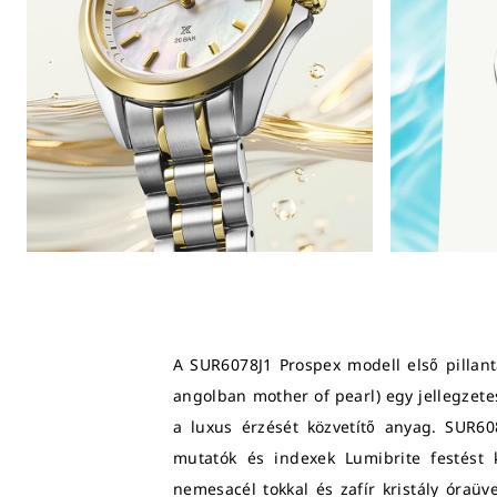
A SUR6078J1 Prospex modell első pillan
angolban mother of pearl) egy jellegzete
a luxus érzését közvetítő anyag. SUR60
mutatók és indexek Lumibrite festést 
nemesacél tokkal és zafír kristály óraü