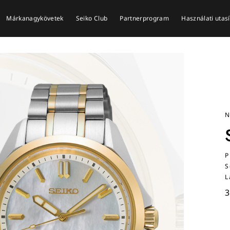
Márkanagykövetek
Seiko Club
Partnerprogram
Használati utas
N
P
S
L
3