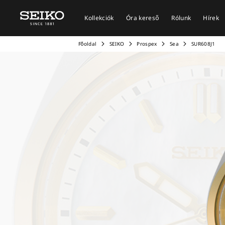
Kollekciók
Óra kereső
Rólunk
Hírek
Főoldal
SEIKO
Prospex
Sea
SUR608J1