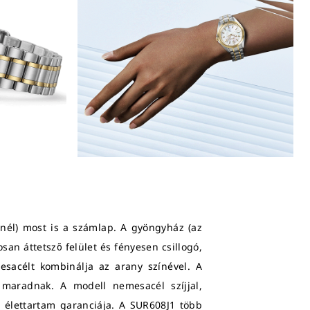
nél) most is a számlap. A gyöngyház (az
an áttetsző felület és fényesen csillogó,
esacélt kombinálja az arany színével. A
 maradnak. A modell nemesacél szíjjal,
ú élettartam garanciája. A SUR608J1 több