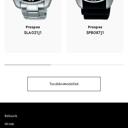
Prospex
Prospex
SLA021J1
SPB087J1
További modellek
Rólunk
Hírek