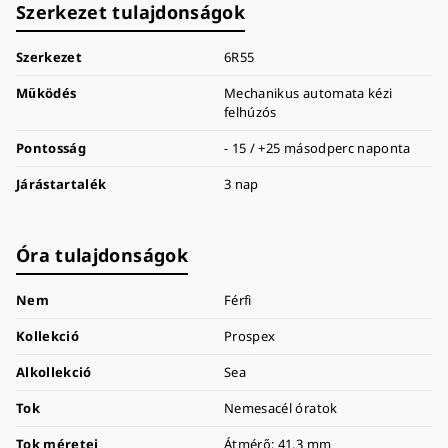
Szerkezet tulajdonságok
Szerkezet
6R55
Működés
Mechanikus automata kézi
felhúzós
Pontosság
- 15 / +25 másodperc naponta
Járástartalék
3 nap
Óra tulajdonságok
Nem
Férfi
Kollekció
Prospex
Alkollekció
Sea
Tok
Nemesacél óratok
Tok méretei
Átmérő: 41,3 mm