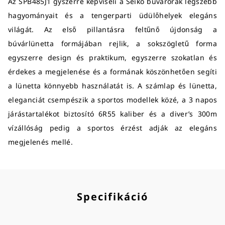
Az SPB485J1 gyszerre képviseli a Seiko búvárórák legszebb
hagyományait és a tengerparti üdülőhelyek elegáns
világát. Az első pillantásra feltűnő újdonság a
búvárlünetta formájában rejlik, a sokszögletű forma
egyszerre design és praktikum, egyszerre szokatlan és
érdekes a megjelenése és a formának köszönhetően segíti
a lünetta könnyebb használatát is. A számlap és lünetta,
eleganciát csempészik a sportos modellek közé, a 3 napos
járástartalékot biztosító 6R55 kaliber és a diver’s 300m
vízállóság pedig a sportos érzést adják az elegáns
megjelenés mellé.
Specifikáció