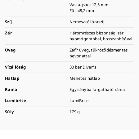
Vastagság: 12,5 mm
Fül: 48,2 mm
Szíj
Nemesacél óraszíj
Zár
Háromrészes biztonsági zár
nyomógombbal, hosszabbítóval
Üveg
Zafír üveg, tükröződésmentes
bevonattal
Vízállóság
30 bar Diver's
Hátlap
Menetes hátlap
Ráma
Egyirányba forgatható ráma
Lumibrite
LumiBrite
Súly
179 g