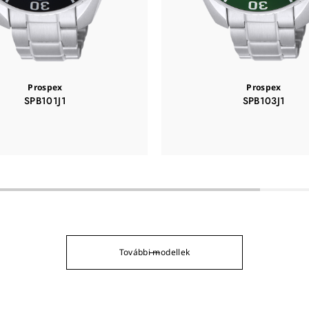
Prospex
Prospex
SPB101J1
SPB103J1
További modellek