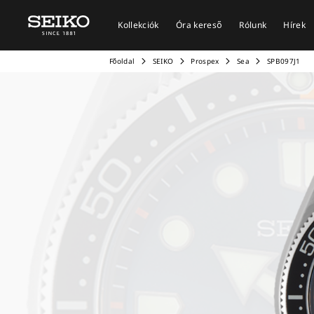
Kollekciók
Óra kereső
Rólunk
Hírek
Főoldal
SEIKO
Prospex
Sea
SPB097J1