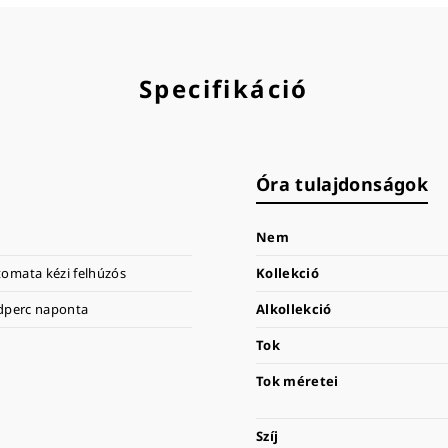
Specifikáció
Óra tulajdonságok
Nem
omata kézi felhúzós
Kollekció
odperc naponta
Alkollekció
Tok
Tok méretei
Szíj