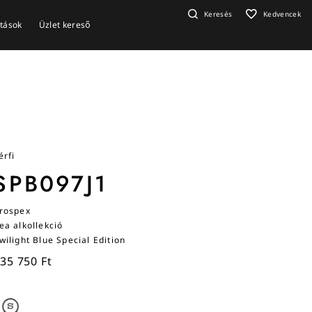
Keresés
Kedvencek
ítások
Üzlet kereső
érfi
SPB097J1
rospex
ea alkollekció
wilight Blue Special Edition
35 750 Ft