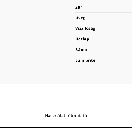
Zár
Üveg
Vízállóság
Hátlap
Ráma
Lumibrite
Használati útmutató