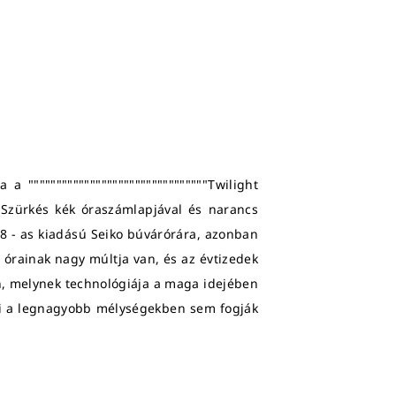
a """"""""""""""""""""""""""""""""Twilight
. Szürkés kék óraszámlapjával és narancs
8 - as kiadású Seiko búvárórára, azonban
órainak nagy múltja van, és az évtizedek
n, melynek technológiája a maga idejében
rái a legnagyobb mélységekben sem fogják