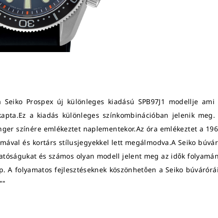
 a Seiko Prospex új különleges kiadású SPB97J1 modellje ami a 
vet kapta.Ez a kiadás különleges színkombinációban jelenik meg
nger színére emlékeztet naplementekor.Az óra emlékeztet a 196
val és kortárs stílusjegyekkel lett megálmodva.A Seiko búvár 
atóságukat és számos olyan modell jelent meg az idők folyamá
p. A folyamatos fejlesztéseknek köszönhetően a Seiko búváró
""