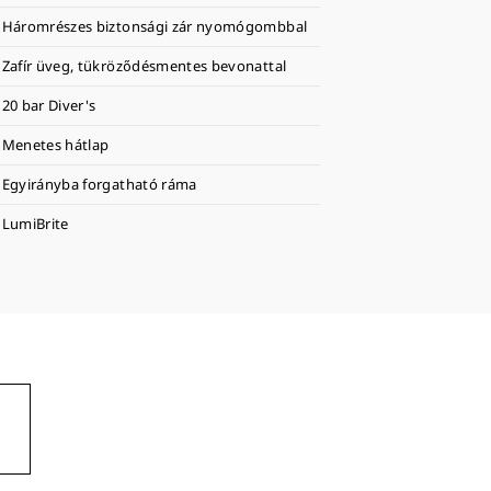
Háromrészes biztonsági zár nyomógombbal
Zafír üveg, tükröződésmentes bevonattal
20 bar Diver's
Menetes hátlap
Egyirányba forgatható ráma
LumiBrite