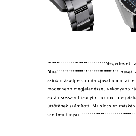
""""""""""""""""""""""""""""""Megérkezett
Blue"""""""""""""""""""""""""""""""" ne
színű másodperc mutatójával a máltai te
modernebb megjelenéssel, vékonyabb rámá
során sokszor bizonyították már megbízh
úttörőnek számított. Ma sincs ez máskép
cserben hagyni.""""""""""""""""""""""""""""