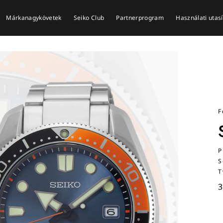
Márkanagykövetek
Seiko Club
Partnerprogram
Használati utas
F
P
S
T
3