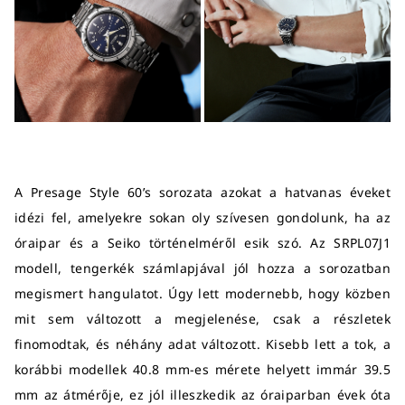
A Presage Style 60’s sorozata azokat a hatvanas éveket
idézi fel, amelyekre sokan oly szívesen gondolunk, ha az
óraipar és a Seiko történelméről esik szó. Az SRPL07J1
modell, tengerkék számlapjával jól hozza a sorozatban
megismert hangulatot. Úgy lett modernebb, hogy közben
mit sem változott a megjelenése, csak a részletek
finomodtak, és néhány adat változott. Kisebb lett a tok, a
korábbi modellek 40.8 mm-es mérete helyett immár 39.5
mm az átmérője, ez jól illeszkedik az óraiparban évek óta