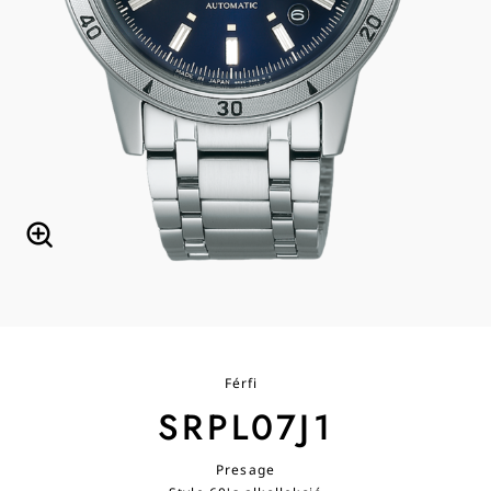
Férfi
SRPL07J1
Presage