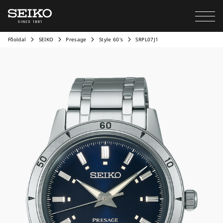
Főoldal
SEIKO
Presage
Style 60's
SRPL07J1