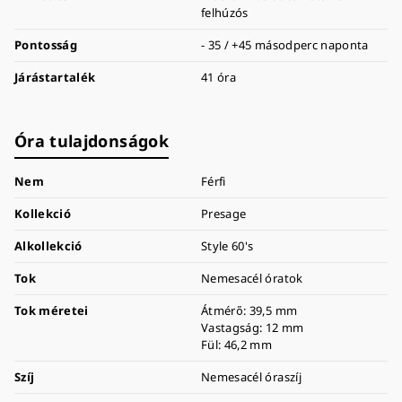
felhúzós
Pontosság
- 35 / +45 másodperc naponta
Járástartalék
41 óra
Óra tulajdonságok
Nem
Férfi
Kollekció
Presage
Alkollekció
Style 60's
Tok
Nemesacél óratok
Tok méretei
Átmérő: 39,5 mm
Vastagság: 12 mm
Fül: 46,2 mm
Szíj
Nemesacél óraszíj