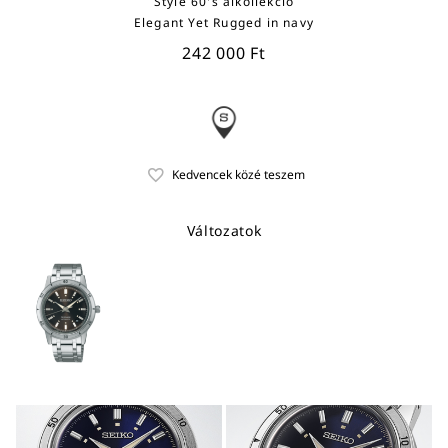
Style 60's alkollekció
Elegant Yet Rugged in navy
242 000 Ft
Változatok