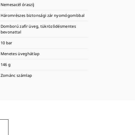
Nemesacél óraszíj
Háromrészes biztonsági zár nyomógombbal
Domború zafír üveg, tükröződésmentes
bevonattal
10 bar
Menetes üveghátlap
146 g
Zománc számlap