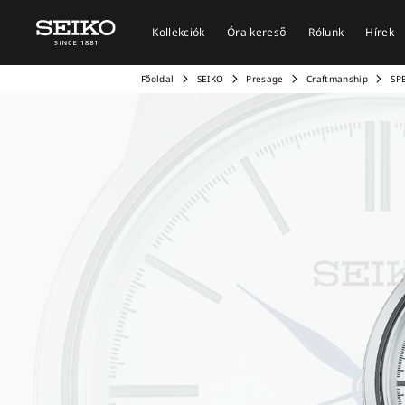
Kollekciók
Óra kereső
Rólunk
Hírek
Főoldal
SEIKO
Presage
Craftmanship
SP