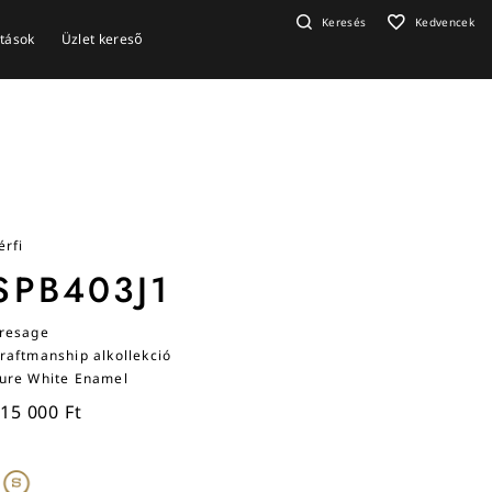
Keresés
Kedvencek
ítások
Üzlet kereső
érfi
SPB403J1
resage
raftmanship alkollekció
ure White Enamel
15 000 Ft