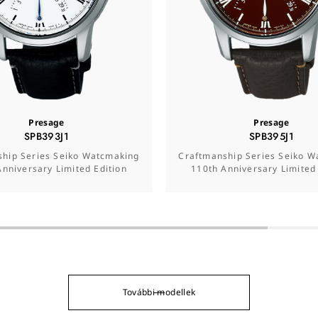
Presage
Presage
SPB393J1
SPB395J1
hip Series Seiko Watcmaking
Craftmanship Series Seiko 
Anniversary Limited Edition
110th Anniversary Limited 
További modellek