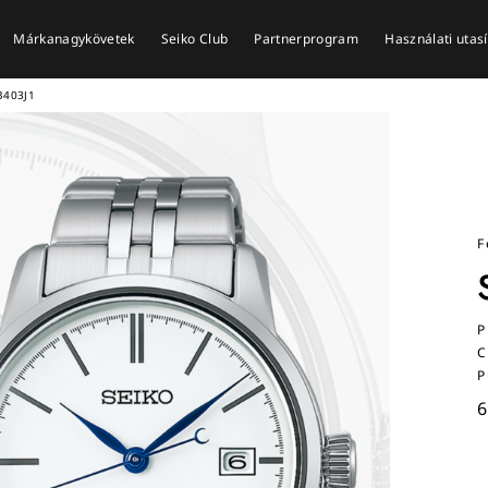
Márkanagykövetek
Seiko Club
Partnerprogram
Használati utas
B403J1
F
P
C
P
6