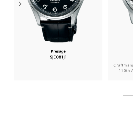
Presage
SJE081J1
Craftmans
110th 