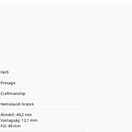
Férfi
Presage
Craftmanship
Nemesacél óratok
Átmérő: 40,2 mm
Vastagság: 12,1 mm
Fül: 48 mm