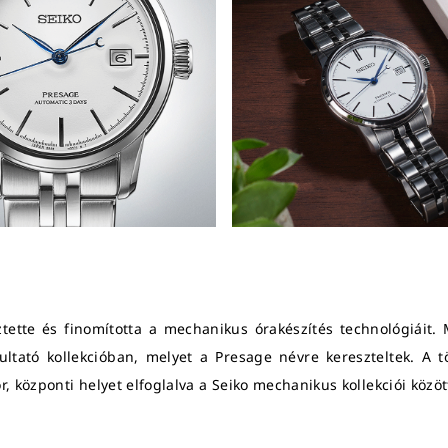
ztette és finomította a mechanikus órakészítés technológiáit.
ltató kollekcióban, melyet a Presage névre kereszteltek. A tö
 központi helyet elfoglalva a Seiko mechanikus kollekciói közöt