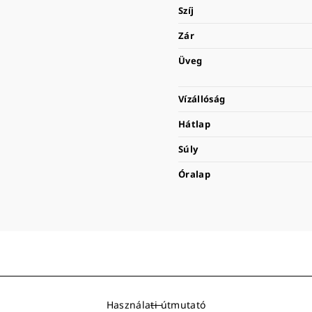
Szíj
Zár
Üveg
Vízállóság
Hátlap
Súly
Óralap
Használati útmutató