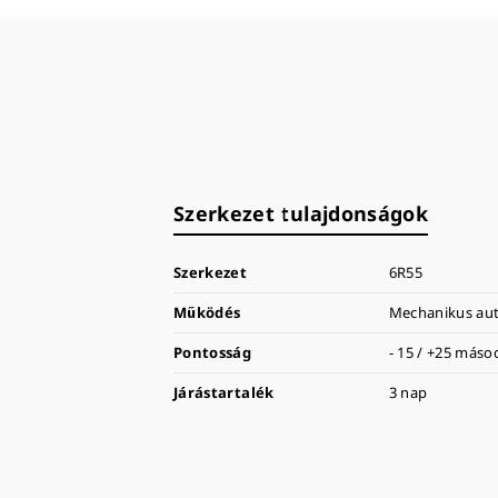
Szerkezet tulajdonságok
Szerkezet
6R55
Működés
Mechanikus aut
Pontosság
- 15 / +25 más
Járástartalék
3 nap