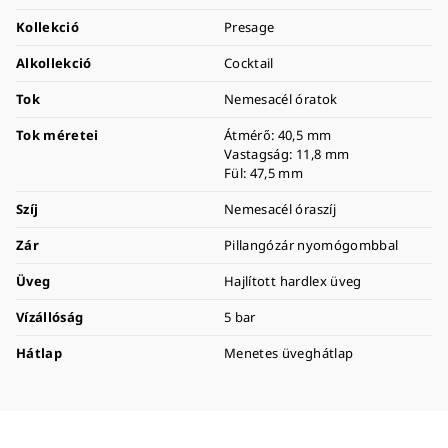
Kollekció
Presage
Alkollekció
Cocktail
Tok
Nemesacél óratok
Tok méretei
Átmérő: 40,5 mm
Vastagság: 11,8 mm
Fül: 47,5 mm
Szíj
Nemesacél óraszíj
Zár
Pillangózár nyomógombbal
Üveg
Hajlított hardlex üveg
Vízállóság
5 bar
Hátlap
Menetes üveghátlap