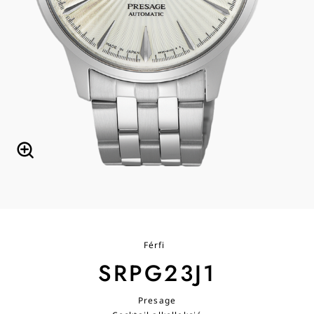
Férfi
SRPG23J1
Presage