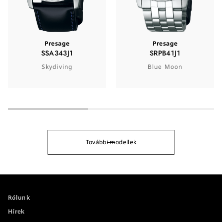
Presage
Presage
SSA343J1
SRPB41J1
Skydiving
Blue Moon
További modellek
Rólunk
Hírek