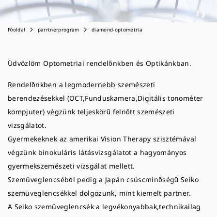
Főoldal
parrtnerprogram
diamond-optometria
Üdvözlöm
Optometria
i rendelőnkben és Optikánkban.
Rendelőnkben a legmodernebb szemészeti
berendezésekkel (OCT,Funduskamera,Digitális tonométer
kompjuter) végzünk teljeskörű felnőtt szemészeti
vizsgálatot.
Gyermekeknek az amerikai Vision Therapy szisztémával
végzünk binokuláris látásvizsgálatot a hagyományos
gyermekszemészeti vizsgálat mellett.
Szemüveglencséből pedig a Japán csúscminőségű Seiko
szemüveglencsékkel dolgozunk, mint kiemelt partner.
A Seiko szemüveglencsék a legvékonyabbak,technikailag