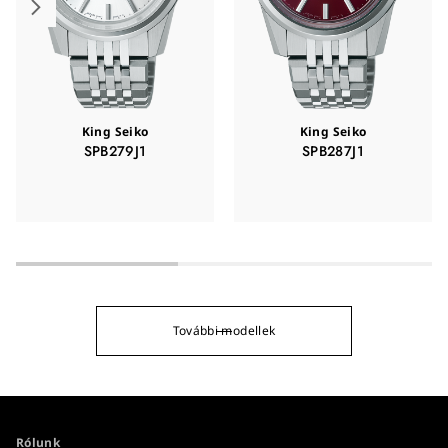
King Seiko
King Seiko
SPB279J1
SPB287J1
További modellek
Rólunk