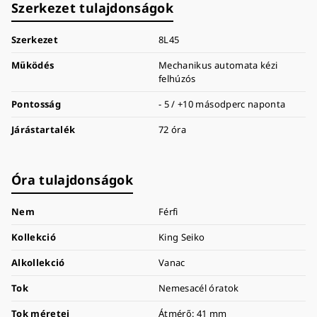
Szerkezet tulajdonságok
Szerkezet
8L45
Működés
Mechanikus automata kézi
felhúzós
Pontosság
- 5 / +10 másodperc naponta
Járástartalék
72 óra
Óra tulajdonságok
Nem
Férfi
Kollekció
King Seiko
Alkollekció
Vanac
Tok
Nemesacél óratok
Tok méretei
Átmérő: 41 mm