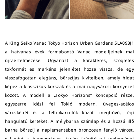
A King Seiko Vanac Tokyo Horizon Urban Gardens SLA093J1
a hatvanas évek formabontó Vanac modelljeinek mai
újraértelmezése. Ugyanazt a karakteres, szögletes
tokformát és markáns jelenlétet hozza vissza, de egy
visszafogottan elegáns, bőrszíjas kivitelben, amely hidat
képez a klasszikus korszak és a mai nagyvárosi környezet
között. A modell a „Tokyo Horizons” koncepció része,
egyszerre idézi fel Tokió modern, üveges-acélos
városképét és a felhőkarcolók között megbúvó, régi
hangulatú kerteket. A mélybarna számlap és a hozzá illő
barna bőrszíj a naplementében bronzosan fénylő várost,
valamint a hagyományos japán faépítészet melegségét