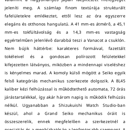
jeleníti meg. A számlap finom textúrája strukturált
fafelületekre emlékeztet, ettől lesz az óra egyszerre
elegáns és otthonos hangulatú. A 41 mm-es átmérő, a 45,1
mm-es tokfültávolság és a 14,3 mm-es vastagság
egyértelműen jelenlévő darabbá teszi a Vanacot a csuklón.
Nem bújik háttérbe: karakteres formáival, fazettált
tokéleivel és a gondosan polírozott felületekkel
kifejezetten látványos, miközben a mindennapi viseléshez
is kényelmes marad. A komoly külső mögött a Seiko egyik
felső kategóriás mechanikus szerkezete dolgozik. A 8L45
kaliber kézi felhúzással is működtethető automata, 72 órás
járástartalékkal, így akár három napig is működik felhúzás
nélkül. Ugyanabban a Shizukuishi Watch Studio-ban
készül, ahol a Grand Seiko mechanikus óráit is
összeszerelik, ennek megfelelően a szerkezetnél a
precizitás és a megbízhatóság a legfontosabb szempont. A