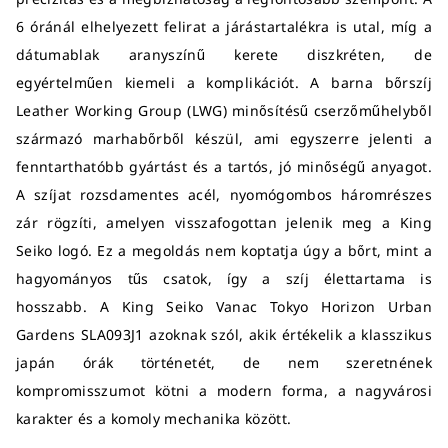
6 óránál elhelyezett felirat a járástartalékra is utal, míg a
dátumablak aranyszínű kerete diszkréten, de
egyértelműen kiemeli a komplikációt. A barna bőrszíj
Leather Working Group (LWG) minősítésű cserzőműhelyből
származó marhabőrből készül, ami egyszerre jelenti a
fenntarthatóbb gyártást és a tartós, jó minőségű anyagot.
A szíjat rozsdamentes acél, nyomógombos háromrészes
zár rögzíti, amelyen visszafogottan jelenik meg a King
Seiko logó. Ez a megoldás nem koptatja úgy a bőrt, mint a
hagyományos tűs csatok, így a szíj élettartama is
hosszabb. A King Seiko Vanac Tokyo Horizon Urban
Gardens SLA093J1 azoknak szól, akik értékelik a klasszikus
japán órák történetét, de nem szeretnének
kompromisszumot kötni a modern forma, a nagyvárosi
karakter és a komoly mechanika között.