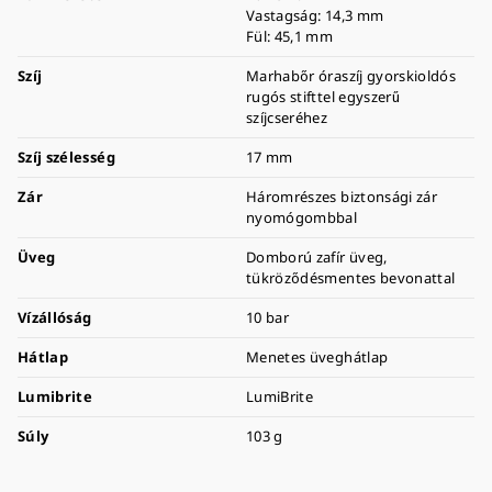
Vastagság: 14,3 mm
Fül: 45,1 mm
Szíj
Marhabőr óraszíj gyorskioldós
rugós stifttel egyszerű
szíjcseréhez
Szíj szélesség
17 mm
Zár
Háromrészes biztonsági zár
nyomógombbal
Üveg
Domború zafír üveg,
tükröződésmentes bevonattal
Vízállóság
10 bar
Hátlap
Menetes üveghátlap
Lumibrite
LumiBrite
Súly
103 g