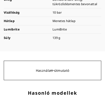
tükröződésmentes bevonattal
Vízállóság
10 bar
Hátlap
Menetes hátlap
Lumibrite
LumiBrite
Súly
139 g
Használati útmutató
Hasonló modellek