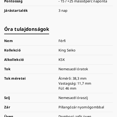
Pontosság
- 15 / +25 másodperc naponta
Járástartalék
3 nap
Óra tulajdonságok
Nem
Férfi
Kollekció
King Seiko
Alkollekció
KSK
Tok
Nemesacél óratok
Tok méretei
Átmérő: 38,3 mm
Vastagság: 11,7 mm
Fül: 46 mm
Szíj
Nemesacél óraszíj
Zár
Pillangózár nyomógombbal
Üveg
Domború zafír üveg,