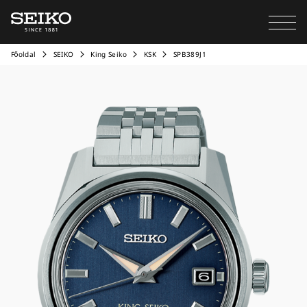
Főoldal
SEIKO
King Seiko
KSK
SPB389J1