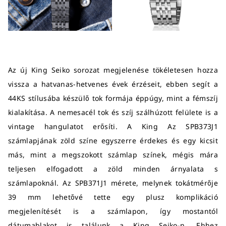
Az új King Seiko sorozat megjelenése tökéletesen hozza
vissza a hatvanas-hetvenes évek érzéseit, ebben segít a
44KS stílusába készülő tok formája éppúgy, mint a fémszíj
kialakítása. A nemesacél tok és szíj szálhúzott felülete is a
vintage hangulatot erősíti. A King Az SPB373J1
számlapjának zöld színe egyszerre érdekes és egy kicsit
más, mint a megszokott számlap színek, mégis mára
teljesen elfogadott a zöld minden árnyalata s
számlapoknál. Az SPB371J1 mérete, melynek tokátmérője
39 mm lehetővé tette egy plusz komplikáció
megjelenítését is a számlapon, így mostantól
dátumablakot is találunk a King Seiko-n. Ehhez