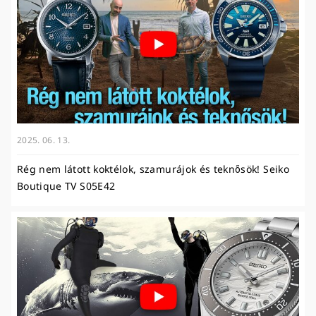
2025. 06. 13.
Rég nem látott koktélok, szamurájok és teknősök! Seiko
Boutique TV S05E42