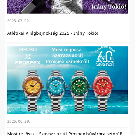
2025. 07. 02.
Atlétikai Világbajnokság 2025 - Irány Tokió!
2025. 06. 29.
Most te jössz - Szavazz az új Prospex búváróra színről!