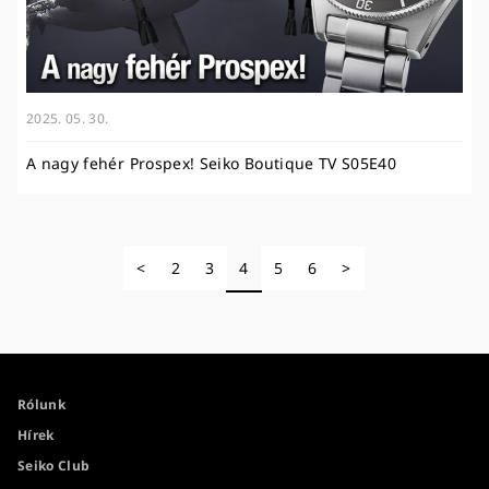
2025. 05. 30.
A nagy fehér Prospex! Seiko Boutique TV S05E40
<
2
3
4
5
6
>
Rólunk
Hírek
Seiko Club