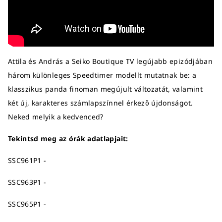
Attila és András a Seiko Boutique TV legújabb epizódjában
három különleges Speedtimer modellt mutatnak be: a
klasszikus panda finoman megújult változatát, valamint
két új, karakteres számlapszínnel érkező újdonságot.
Neked melyik a kedvenced?
Tekintsd meg az órák adatlapjait:
SSC961P1 -
SSC963P1 -
SSC965P1 -