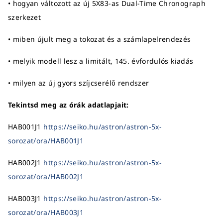
• hogyan változott az új 5X83-as Dual-Time Chronograph
szerkezet
• miben újult meg a tokozat és a számlapelrendezés
• melyik modell lesz a limitált, 145. évfordulós kiadás
• milyen az új gyors szíjcserélő rendszer
Tekintsd meg az órák adatlapjait:
HAB001J1
https://seiko.hu/astron/astron-5x-
sorozat/ora/HAB001J1
HAB002J1
https://seiko.hu/astron/astron-5x-
sorozat/ora/HAB002J1
HAB003J1
https://seiko.hu/astron/astron-5x-
sorozat/ora/HAB003J1