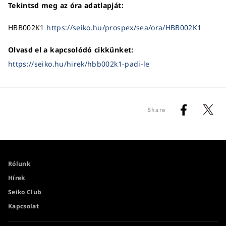
Tekintsd meg az óra adatlapját:
HBB002K1
https://seiko.hu/prospex/sea/ora/HBB002K1
Olvasd el a kapcsolódó cikkünket:
https://seiko.hu/hirek/hbb002k1-padi-le
Share
Rólunk
Hírek
Seiko Club
Kapcsolat