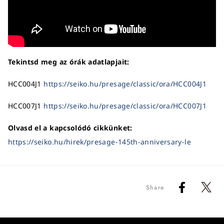
Tekintsd meg az órák adatlapjait:
HCC004J1
https://seiko.hu/presage/classic/ora/HCC004J1
HCC007J1
https://seiko.hu/presage/classic/ora/HCC007J1
Olvasd el a kapcsolódó cikkünket:
https://seiko.hu/hirek/presage-145th-anniversary-le
Share