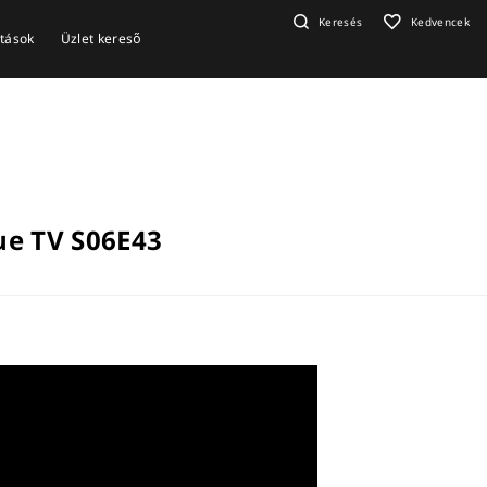
Keresés
Kedvencek
ítások
Üzlet kereső
ue TV S06E43