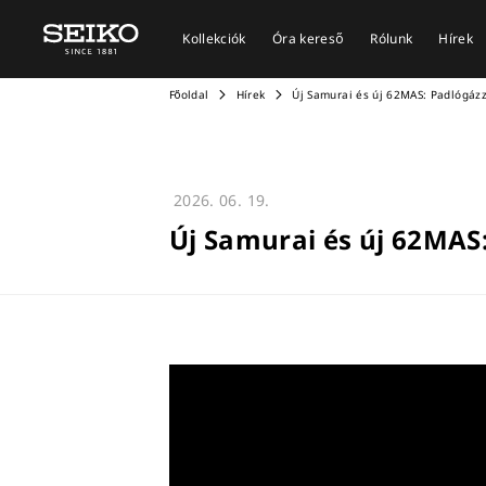
Kollekciók
Óra kereső
Rólunk
Hírek
Főoldal
Hírek
Új Samurai és új 62MAS: Padlógázz
2026. 06. 19.
Új Samurai és új 62MAS