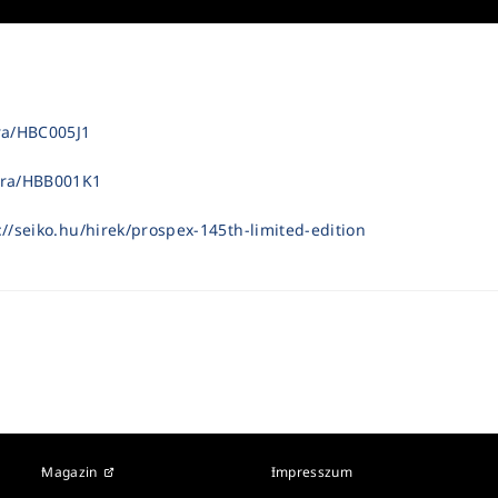
ora/HBC005J1
/ora/HBB001K1
://seiko.hu/hirek/prospex-145th-limited-edition
Magazin
Impresszum