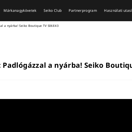
Márkanagykövetek
Seiko Club
Partnerprogram
Használati utas
al a nyárba! Seiko Boutique TV S06E43
: Padlógázzal a nyárba! Seiko Boutiq