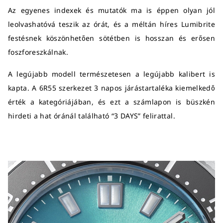
Az egyenes indexek és mutatók ma is éppen olyan jól
leolvashatóvá teszik az órát, és a méltán híres Lumibrite
festésnek köszönhetően sötétben is hosszan és erősen
foszforeszkálnak.
A legújabb modell természetesen a legújabb kalibert is
kapta. A 6R55 szerkezet 3 napos járástartaléka kiemelkedő
érték a kategóriájában, és ezt a számlapon is büszkén
hirdeti a hat óránál található “3 DAYS” felirattal.