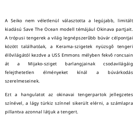
A Seiko nem véletlenül választotta a legújabb, limitált
kiadású Save The Ocean modell témájául Okinava partjait.
A trópusi tengerek a világ legnépszerűbb búvár célpontjai
között találhatóak, a Kerama-szigetek nyüzsgő tengeri
élővilágától kezdve a USS Emmons mélyben fekvő roncsain
át a Mijako-sziget barlangjainak csodavilágáig
felejthetetlen élményeket kínál a búvárkodás
szerelmeseinek.
Ezt a hangulatot az okinavai tengerpartok jellegzetes
színével, a lágy türkiz színnel sikerült elérni, a számlapra
pillantva azonnal látjuk a tengert.