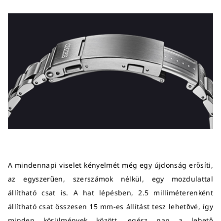
A mindennapi viselet kényelmét még egy újdonság erősíti,
az egyszerűen, szerszámok nélkül, egy mozdulattal
állítható csat is. A hat lépésben, 2.5 milliméterenként
állítható csat összesen 15 mm-es állítást tesz lehetővé, így
minden körülmények között, egész nap a lehető