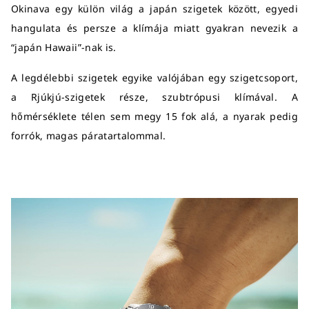
Okinava egy külön világ a japán szigetek között, egyedi
hangulata és persze a klímája miatt gyakran nevezik a
“japán Hawaii”-nak is.
A legdélebbi szigetek egyike valójában egy szigetcsoport,
a Rjúkjú-szigetek része, szubtrópusi klímával. A
hőmérséklete télen sem megy 15 fok alá, a nyarak pedig
forrók, magas páratartalommal.