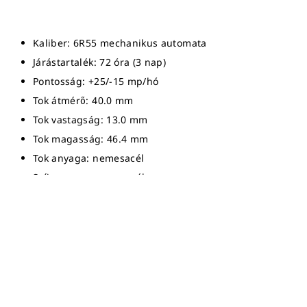
Kaliber: 6R55 mechanikus automata
Járástartalék: 72 óra (3 nap)
Pontosság: +25/-15 mp/hó
Tok átmérő: 40.0 mm
Tok vastagság: 13.0 mm
Tok magasság: 46.4 mm
Tok anyaga: nemesacél
Szíj anyaga: nemesacél
Óraüveg: zafír kristály (tükröződésgátló bevonattal)
Vízállóság: diver’s 300m
Limitált kiadás darabszáma: 4000 db
Share