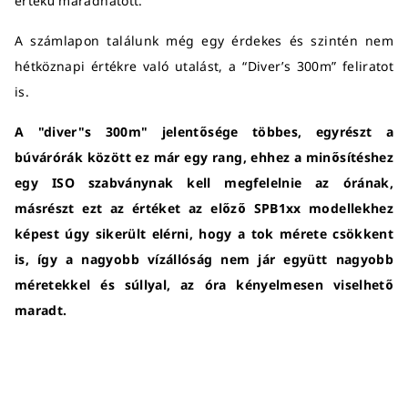
értékű maradhatott.
A számlapon találunk még egy érdekes és szintén nem
hétköznapi értékre való utalást, a “Diver’s 300m” feliratot
is.
A "diver"s 300m" jelentősége többes, egyrészt a
búvárórák között ez már egy rang, ehhez a minősítéshez
egy ISO szabványnak kell megfelelnie az órának,
másrészt ezt az értéket az előző SPB1xx modellekhez
képest úgy sikerült elérni, hogy a tok mérete csökkent
is, így a nagyobb vízállóság nem jár együtt nagyobb
méretekkel és súllyal, az óra kényelmesen viselhető
maradt.