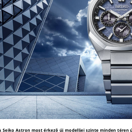
A Seiko Astron most érkező új modelljei szinte minden téren 