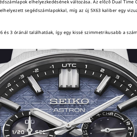
dszámlapok elhelyezkedésének változása. Az előző Dual Time C
l elhelyezett segédszámlapokkal, míg az új 5X63 kaliber egy vi
6 és 3 óránál találhatóak, így egy kissé szimmetrikusabb a sz