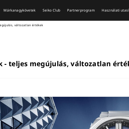
Márkanagykövetek
Seiko Club
Partnerprogram
Használati utas
egújulás, változatlan értékek
 - teljes megújulás, változatlan ért