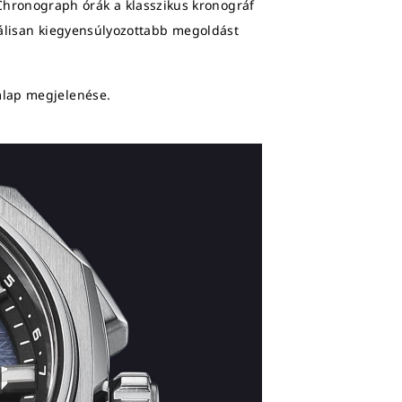
hronograph órák a klasszikus kronográf
zuálisan kiegyensúlyozottabb megoldást
ámlap megjelenése.