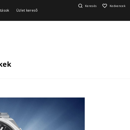
Keresés
Kedvencek
ítások
Üzlet kereső
ékek