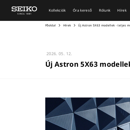
Kollekciók
Óra kereső
Rólunk
Hírek
Főoldal
Hírek
Új Astron 5X63 modellek - teljes m
2026. 05. 12.
Új Astron 5X63 modellek