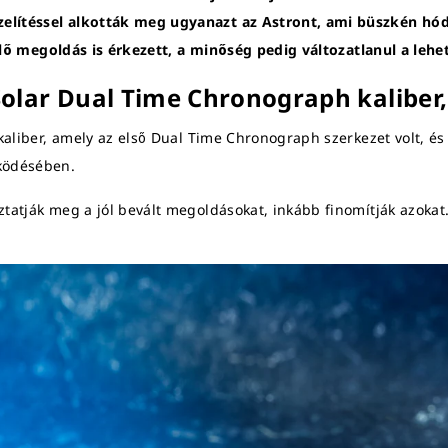
elítéssel alkották meg ugyanazt az Astront, ami büszkén hódí
serélő megoldás is érkezett, a minőség pedig változatlanul a le
olar Dual Time Chronograph kaliber, 
kaliber, amely az első Dual Time Chronograph szerkezet volt, és 
ködésében.
ztatják meg a jól bevált megoldásokat, inkább finomítják azokat