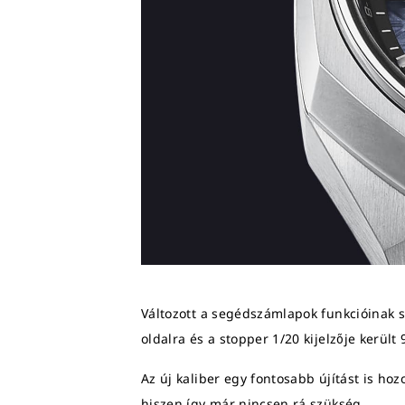
Változott a segédszámlapok funkcióinak so
oldalra és a stopper 1/20 kijelzője került 
Az új kaliber egy fontosabb újítást is ho
hiszen így már nincsen rá szükség.