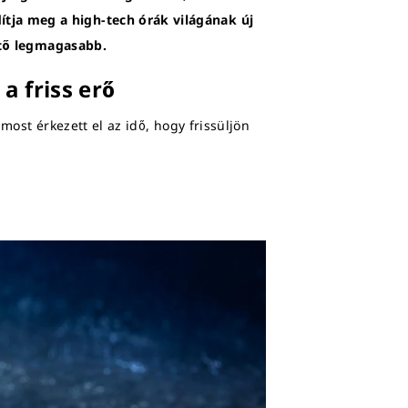
tja meg a high-tech órák világának új
hető legmagasabb.
a friss erő
most érkezett el az idő, hogy frissüljön
.