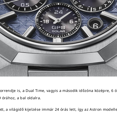
rrendje is, a Dual Time, vagyis a második időzóna középre, 6 ór
9 órához, a bal oldalra.
zott, a világidő kijelzése immár 24 órás lett, így az Astron mod