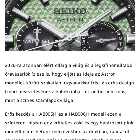
2026-ra azonban elért odáig a világ és a legkifinomultabb
óravásárlók ízlése is, hogy eljött az ideje az Astron
modellek között szokatlan, ugyanakkor friss és erős design
trend bevezetésének a kollekcióba - ez pedig nem más,
mint a színes számlapok világa.
Erős kezdés a HAB005J1 és a HAB006J1 modell ezen a
színtéren, hiszen egy erőteljes zöld és egy határozott pink
modellt ismerhetünk meg ezekben az órákban, ráadásul