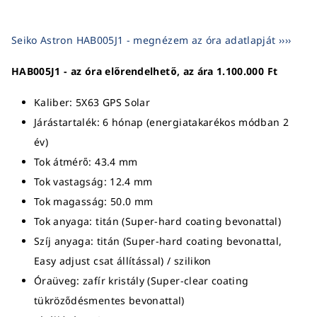
Seiko Astron HAB005J1 - megnézem az óra adatlapját ››››
HAB005J1 - az óra előrendelhető, az ára 1.100.000 Ft
Kaliber: 5X63 GPS Solar
Járástartalék: 6 hónap (energiatakarékos módban 2
év)
Tok átmérő: 43.4 mm
Tok vastagság: 12.4 mm
Tok magasság: 50.0 mm
Tok anyaga: titán (Super-hard coating bevonattal)
Szíj anyaga: titán (Super-hard coating bevonattal,
Easy adjust csat állítással) / szilikon
Óraüveg: zafír kristály (Super-clear coating
tükröződésmentes bevonattal)