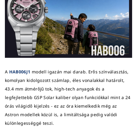
A
HAB006J1
modell igazán mai darab. Erős színválasztás,
komolyan kidolgozott számlap, éles vonalakkal határolt,
43.4 mm átmérőjű tok, high-tech anyagok és a
legfejlettebb GSP Solar kaliber olyan funkciókkal mint a 24
órás világidő kijelzés - ez az óra kiemelkedik még az
Astron modellek közül is, a limitáltsága pedig valódi
különlegességgé teszi.