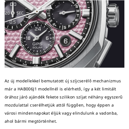
Az új modellekkel bemutatott új szíjcserélő mechanizmus
már a HAB006J1 modellnél is elérhető, így a két limitált
órához járó ajándék fekete szilikon szíjat néhány egyszerű
mozdulattal cserélhetjük attól függően, hogy éppen a
városi mindennapokat éljük vagy elindulunk a vadonba,
ahol bármi megtörténhet.