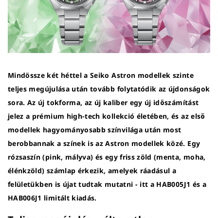
Mindössze két héttel a Seiko Astron modellek szinte
teljes megújulása után tovább folytatódik az újdonságok
sora. Az új tokforma, az új kaliber egy új időszámítást
jelez a prémium high-tech kollekció életében, és az első
modellek hagyományosabb színvilága után most
berobbannak a színek is az Astron modellek közé. Egy
rózsaszín (pink, mályva) és egy friss zöld (menta, moha,
élénkzöld) számlap érkezik, amelyek ráadásul a
felületükben is újat tudtak mutatni - itt a HAB005J1 és a
HAB006J1 limitált kiadás.