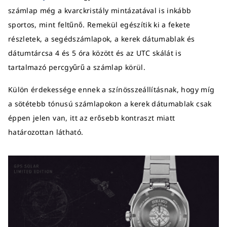
számlap még a kvarckristály mintázatával is inkább
sportos, mint feltűnő. Remekül egészítik ki a fekete
részletek, a segédszámlapok, a kerek dátumablak és
dátumtárcsa 4 és 5 óra között és az UTC skálát is
tartalmazó percgyűrű a számlap körül.
Külön érdekessége ennek a színösszeállításnak, hogy míg
a sötétebb tónusú számlapokon a kerek dátumablak csak
éppen jelen van, itt az erősebb kontraszt miatt
határozottan látható.