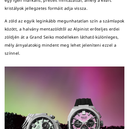
egy igen markáns, préselt mintázattal, amely a kvarc
kristályok jellegzetes formáit adja vissza.
A zöld az egyik leginkább megunhatatlan szín a számlapok
között, a halvány mentazöldtől az Alpinist erőteljes erdei
zöldjén át a Grand Seiko modelleken látható különleges,
mély árnyalatokig mindent meg lehet jeleníteni ezzel a
színnel.