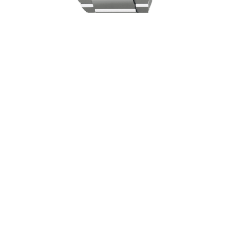
Seiko Astron HAB006J1 - megnézem az óra adatlapját ››››
HAB006J1 - az óra előrendelhető, az ára 1.100.000 Ft
Kaliber: 5X63 GPS Solar
Járástartalék: 6 hónap (energiatakarékos módban 2
év)
Tok átmérő: 43.4 mm
Tok vastagság: 12.4 mm
Tok magasság: 50.0 mm
Tok anyaga: titán (Super-hard coating bevonattal)
Szíj anyaga: titán (Super-hard coating bevonattal,
Easy adjust csat állítással) / szilikon
Óraüveg: zafír kristály (Super-clear coating
tükröződésmentes bevonattal)