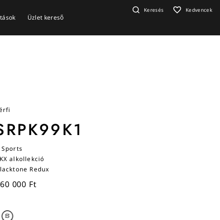
Keresés
Kedvencek
ítások
Üzlet kereső
érfi
SRPK99K1
 Sports
KX alkollekció
lacktone Redux
60 000 Ft