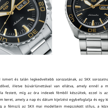
l ismert és talán legkedveltebb sorozatának, az SKX sorozatn
édővel, illetve búvárlünettával van ellátva, amely ennél a m
 festett, míg az óra indexek fémből készültek, ezzel is az 
m keret, amely a nap és dátum kijelzést egybefoglalja és egy ki
 a fémszíj az SKX mai modelljein megszokott stílus, a közép