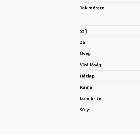
Tok méretei
Szíj
Zár
Üveg
Vízállóság
Hátlap
Ráma
Lumibrite
Súly