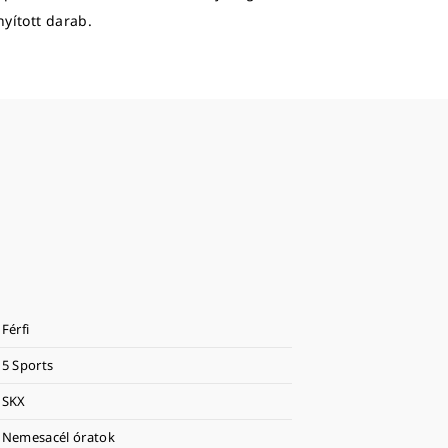
yított darab.
Férfi
5 Sports
SKX
Nemesacél óratok