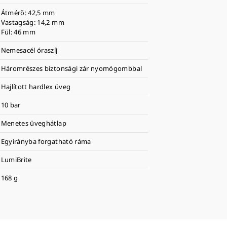
Átmérő: 42,5 mm
Vastagság: 14,2 mm
Fül: 46 mm
Nemesacél óraszíj
Háromrészes biztonsági zár nyomógombbal
Hajlított hardlex üveg
10 bar
Menetes üveghátlap
Egyirányba forgatható ráma
LumiBrite
168 g