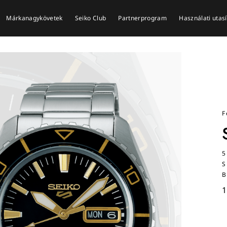
Márkanagykövetek
Seiko Club
Partnerprogram
Használati utas
F
5
S
B
1