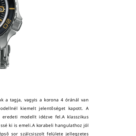
ak a tagja, vagyis a korona 4 óránál van
odellnél kiemelt jelentőséget kapott. A
eredeti modellt idézve fel.A klasszikus
ssé ki is emeli.A korabeli hangulathoz jól
ső sor szálcsiszolt felülete jellegzetes