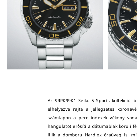
Az SRPK99K1 Seiko 5 Sports kollekció jó
elhelyezve rajta a jellegzetes koronav
számlapon a perc indexek vékony vonala
hangulatot erősíti a dátumablak körüli fé
illik a domború Hardlex óraüveg is, míg