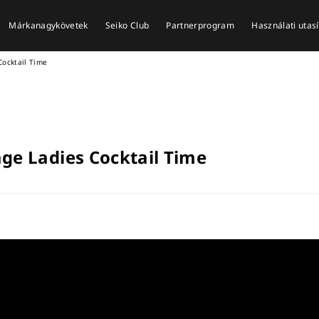
Márkanagykövetek
Seiko Club
Partnerprogram
Használati utas
Cocktail Time
ge Ladies Cocktail Time