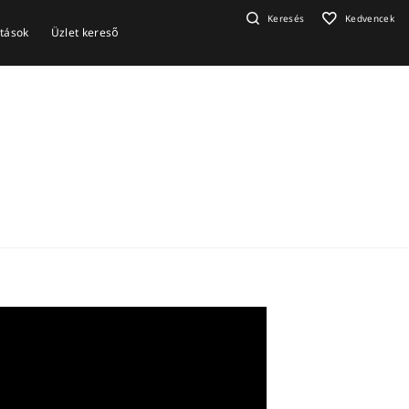
Keresés
Kedvencek
ítások
Üzlet kereső