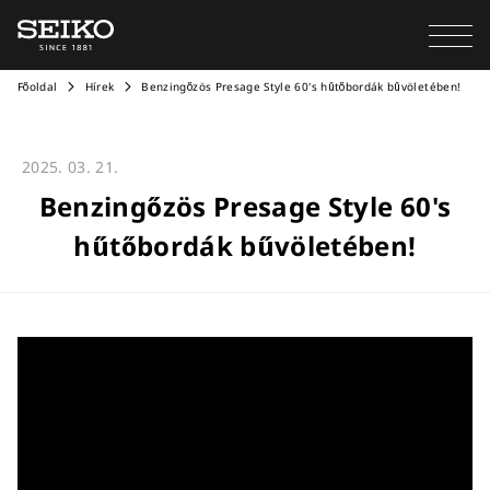
Főoldal
Hírek
Benzingőzös Presage Style 60's hűtőbordák bűvöletében!
2025. 03. 21.
Benzingőzös Presage Style 60's
hűtőbordák bűvöletében!